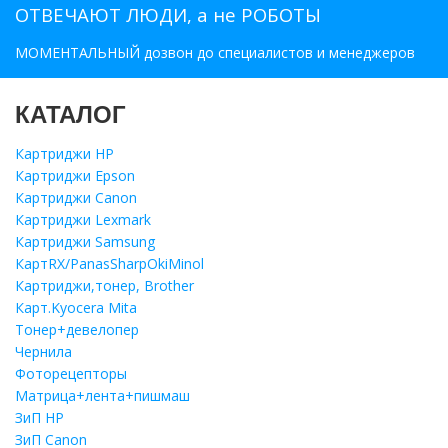
ОТВЕЧАЮТ ЛЮДИ, а не РОБОТЫ
МОМЕНТАЛЬНЫЙ дозвон до специалистов и менеджеров
КАТАЛОГ
Картриджи HP
Картриджи Epson
Картриджи Canon
Картриджи Lexmark
Картриджи Samsung
КартRX/PanasSharpOkiMinol
Картриджи,тонер, Brother
Карт.Kyocera Mita
Тонер+девелопер
Чернила
Фоторецепторы
Матрица+лента+пишмаш
ЗиП HP
ЗиП Саnon