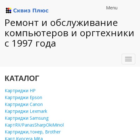
Menu
Ремонт и обслуживание
компьютеров и оргтехники
с 1997 года
Toggl
navig
КАТАЛОГ
Картриджи HP
Картриджи Epson
Картриджи Canon
Картриджи Lexmark
Картриджи Samsung
КартRX/PanasSharpOkiMinol
Картриджи,тонер, Brother
Карт.Kyocera Mita