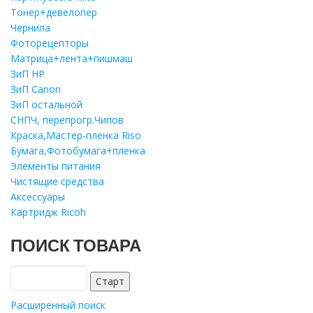
Тонер+девелопер
Чернила
Фоторецепторы
Матрица+лента+пишмаш
ЗиП HP
ЗиП Саnon
ЗиП остальной
СНПЧ, перепрогр.Чипов
Краска,Мастер-пленка Riso
Бумага,Фотобумага+пленка
Элементы питания
Чистящие средства
Аксессуары
Картридж Ricoh
ПОИСК ТОВАРА
Расширенный поиск