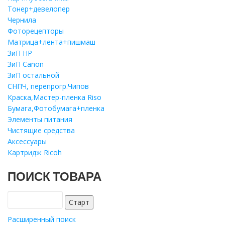
Тонер+девелопер
Чернила
Фоторецепторы
Матрица+лента+пишмаш
ЗиП HP
ЗиП Саnon
ЗиП остальной
СНПЧ, перепрогр.Чипов
Краска,Мастер-пленка Riso
Бумага,Фотобумага+пленка
Элементы питания
Чистящие средства
Аксессуары
Картридж Ricoh
ПОИСК ТОВАРА
Расширенный поиск