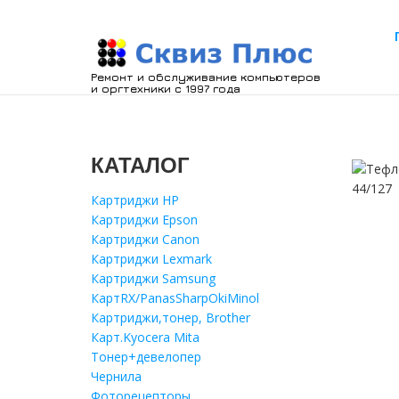
Ремонт и обслуживание компьютеров
и оргтехники с 1997 года
КАТАЛОГ
Картриджи HP
Картриджи Epson
Картриджи Canon
Картриджи Lexmark
Картриджи Samsung
КартRX/PanasSharpOkiMinol
Картриджи,тонер, Brother
Карт.Kyocera Mita
Тонер+девелопер
Чернила
Фоторецепторы