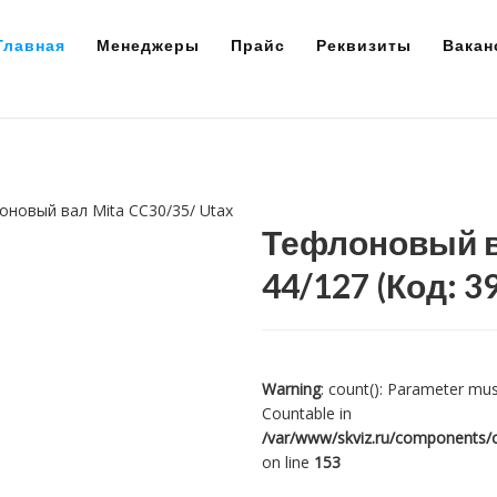
Главная
Менеджеры
Прайс
Реквизиты
Вакан
Тефлоновый ва
44/127
(Код:
3
Warning
: count(): Parameter mus
Countable in
/var/www/skviz.ru/components/c
on line
153