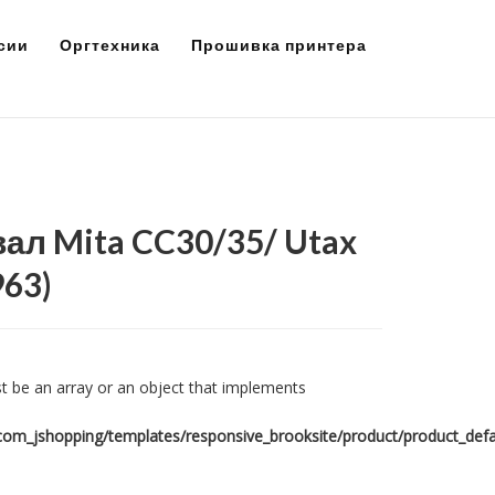
сии
Оргтехника
Прошивка принтера
л Mita CC30/35/ Utax
963
)
t be an array or an object that implements
om_jshopping/templates/responsive_brooksite/product/product_defa