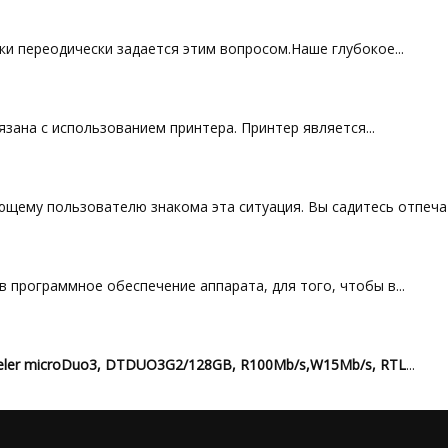
и переодически задается этим вопросом.Наше глубокое...
зана с использованием принтера. Принтер является...
щему пользователю знакома эта ситуация. Вы садитесь отпечата
 программное обеспечение аппарата, для того, чтобы в...
veler microDuo3, DTDUO3G2/128GB, R100Mb/s,W15Mb/s, RTL
...