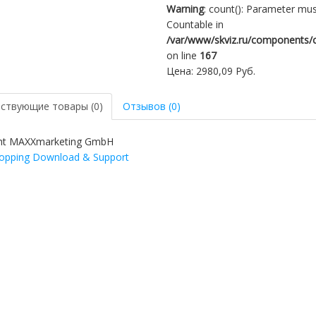
Warning
: count(): Parameter mus
Countable in
/var/www/skviz.ru/components/c
on line
167
Цена:
2980,09 Руб.
ствующие товары (0)
Отзывов (0)
ht MAXXmarketing GmbH
pping Download & Support