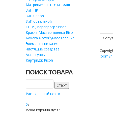
Матрица+лента+пишмаш
ЗиП HP
ЗиП Саnon
ЗиП остальной
СНПЧ, перепрогр.Чипов
Краска,Мастер-пленка Riso
Бумага,Фотобумага+пленка
Сопут
Элементы питания
Чистящие средства
Copyrig
Аксессуары
JoomSho
Картридж Ricoh
ПОИСК ТОВАРА
Расширенный поиск
0
↓
Ваша корзина пуста