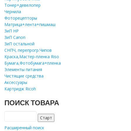
Тонер+девелопер
Чернила
Фоторецепторы
Матрица+лента+пишмаш
ЗиП HP
ЗиП Саnon
ЗиП остальной
СНПЧ, перепрогр.Чипов
Краска,Мастер-пленка Riso
Бумага,Фотобумага+пленка
Элементы питания
Чистящие средства
Аксессуары
Картридж Ricoh
ПОИСК ТОВАРА
Расширенный поиск