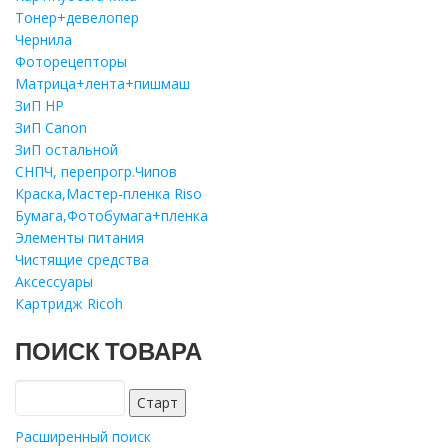
Тонер+девелопер
Чернила
Фоторецепторы
Матрица+лента+пишмаш
ЗиП HP
ЗиП Саnon
ЗиП остальной
СНПЧ, перепрогр.Чипов
Краска,Мастер-пленка Riso
Бумага,Фотобумага+пленка
Элементы питания
Чистящие средства
Аксессуары
Картридж Ricoh
ПОИСК ТОВАРА
Расширенный поиск