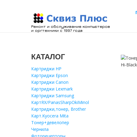
Ремонт и обслуживание компьютеров
и оргтехники с 1997 года
КАТАЛОГ
Картриджи HP
Картриджи Epson
Картриджи Canon
Картриджи Lexmark
Картриджи Samsung
КартRX/PanasSharpOkiMinol
Картриджи,тонер, Brother
Карт.Kyocera Mita
Тонер+девелопер
Чернила
Фоторецепторы