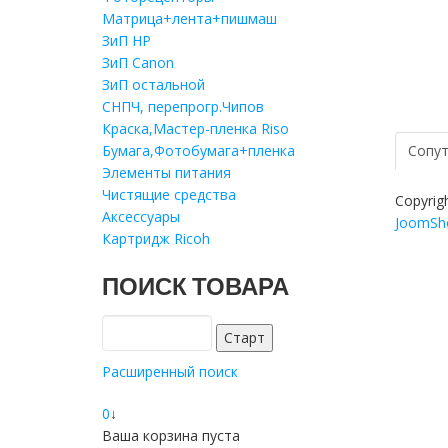
Матрица+лента+пишмаш
ЗиП HP
ЗиП Саnon
ЗиП остальной
СНПЧ, перепрогр.Чипов
Краска,Мастер-пленка Riso
Бумага,Фотобумага+пленка
Сопут
Элементы питания
Чистящие средства
Copyrig
Аксессуары
JoomSho
Картридж Ricoh
ПОИСК ТОВАРА
Расширенный поиск
0
↓
Ваша корзина пуста