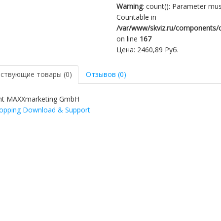
Warning
: count(): Parameter mus
Countable in
/var/www/skviz.ru/components/c
on line
167
Цена:
2460,89 Руб.
ствующие товары (0)
Отзывов (0)
ht MAXXmarketing GmbH
pping Download & Support