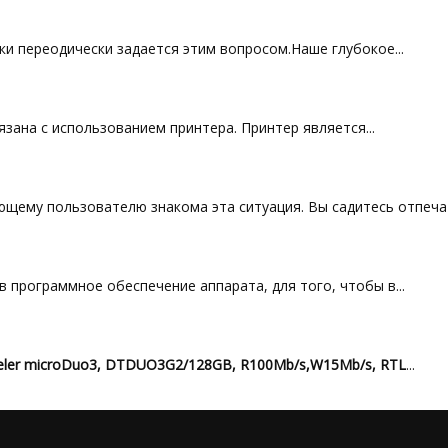
и переодически задается этим вопросом.Наше глубокое...
зана с использованием принтера. Принтер является...
щему пользователю знакома эта ситуация. Вы садитесь отпечата
 программное обеспечение аппарата, для того, чтобы в...
veler microDuo3, DTDUO3G2/128GB, R100Mb/s,W15Mb/s, RTL
...