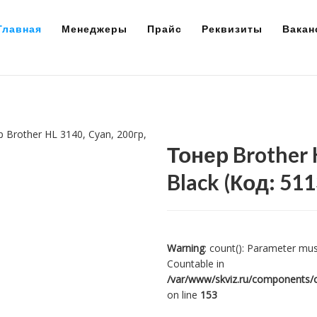
Главная
Менеджеры
Прайс
Реквизиты
Вакан
Тонер Brother H
Black
(Код:
511
Warning
: count(): Parameter mus
Countable in
/var/www/skviz.ru/components/c
on line
153