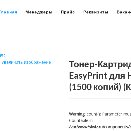
Главная
Менеджеры
Прайс
Реквизиты
Вакан
Тонер-Картрид
Увеличить изображение
EasyPrint для
(1500 копий)
(
Warning
: count(): Parameter mus
Countable in
/var/www/skviz.ru/components/c