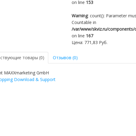
on line
153
Warning
: count(): Parameter mus
Countable in
/var/www/skviz.ru/components/c
on line
167
Цена:
771,83 Руб.
ствующие товары (0)
Отзывов (0)
ht MAXXmarketing GmbH
pping Download & Support