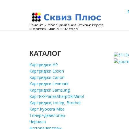
Ремонт и обслуживание компьютеров
и оргтехники с 1997 года
КАТАЛОГ
Картриджи HP
Картриджи Epson
Картриджи Canon
Картриджи Lexmark
Картриджи Samsung
КартRX/PanasSharpOkiMinol
Картриджи,тонер, Brother
Карт.Kyocera Mita
Тонер+девелопер
Чернила
Фоторецепторы