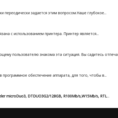
и переодически задается этим вопросом.Наше глубокое...
зана с использованием принтера. Принтер является...
щему пользователю знакома эта ситуация. Вы садитесь отпечата
 программное обеспечение аппарата, для того, чтобы в...
veler microDuo3, DTDUO3G2/128GB, R100Mb/s,W15Mb/s, RTL
...