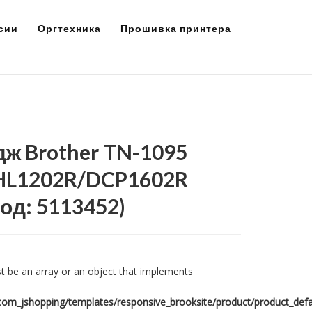
сии
Оргтехника
Прошивка принтера
ж Brother TN-1095
 HL1202R/DCP1602R
Код:
5113452
)
t be an array or an object that implements
om_jshopping/templates/responsive_brooksite/product/product_defa