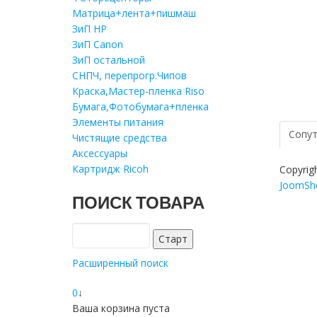
Матрица+лента+пишмаш
ЗиП HP
ЗиП Саnon
ЗиП остальной
СНПЧ, перепрогр.Чипов
Краска,Мастер-пленка Riso
Бумага,Фотобумага+пленка
Элементы питания
Сопут
Чистящие средства
Аксессуары
Картридж Ricoh
Copyrig
JoomSho
ПОИСК ТОВАРА
Расширенный поиск
0
↓
Ваша корзина пуста