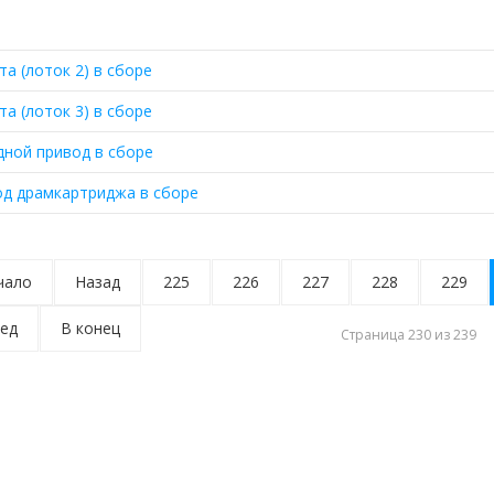
та (лоток 2) в сборе
та (лоток 3) в сборе
ной привод в сборе
д драмкартриджа в сборе
чало
Назад
225
226
227
228
229
ед
В конец
Страница 230 из 239