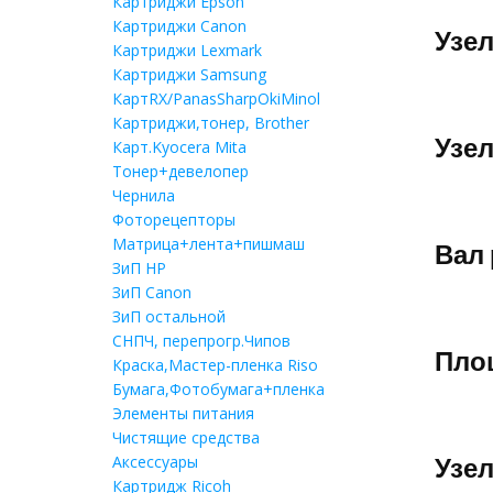
Картриджи Epson
Картриджи Canon
Узел
Картриджи Lexmark
Картриджи Samsung
КартRX/PanasSharpOkiMinol
Картриджи,тонер, Brother
Узел
Карт.Kyocera Mita
Тонер+девелопер
Чернила
Фоторецепторы
Матрица+лента+пишмаш
Вал 
ЗиП HP
ЗиП Саnon
ЗиП остальной
СНПЧ, перепрогр.Чипов
Площ
Краска,Мастер-пленка Riso
Бумага,Фотобумага+пленка
Элементы питания
Чистящие средства
Аксессуары
Узел
Картридж Ricoh