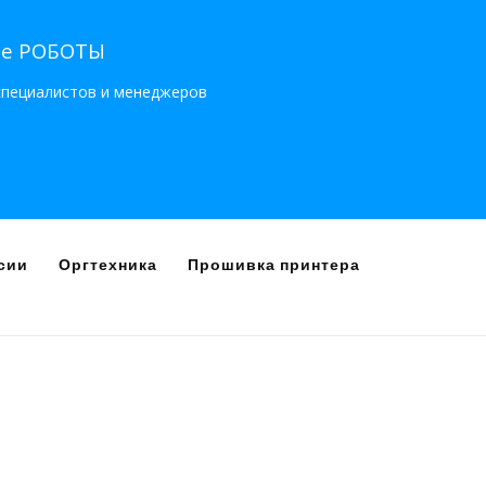
не РОБОТЫ
ециалистов и менеджеров
сии
Оргтехника
Прошивка принтера