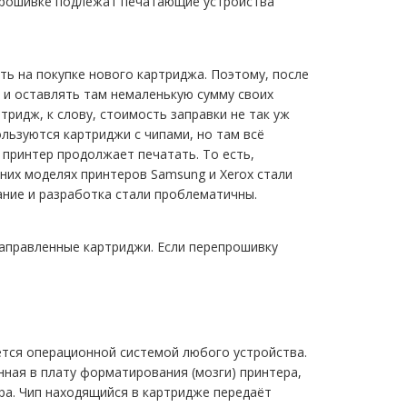
прошивке подлежат печатающие устройства
ь на покупке нового картриджа. Поэтому, после
 и оставлять там немаленькую сумму своих
ридж, к слову, стоимость заправки не так уж
ользуются картриджи с чипами, но там всё
 принтер продолжает печатать. То есть,
них моделях принтеров Samsung и Xerox стали
ние и разработка стали проблематичны.
заправленные картриджи. Если перепрошивку
ется операционной системой любого устройства.
ная в плату форматирования (мозги) принтера,
ра. Чип находящийся в картридже передаёт