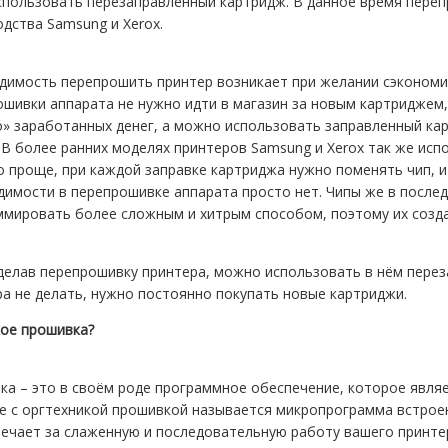
спользовать перезаправленный картридж. В данное время пере
дства Samsung и Xerox.
димость перепрошить принтер возникает при желании сэкономит
шивки аппарата не нужно идти в магазин за новым картриджем,
» заработанных денег, а можно использовать заправленный карт
 В более ранних моделях принтеров Samsung и Xerox так же исп
 проще, при каждой заправке картриджа нужно поменять чип, и
имости в перепрошивке аппарата просто нет. Чипы же в послед
ммировать более сложным и хитрым способом, поэтому их созда
делав перепрошивку принтера, можно использовать в нём пере
а не делать, нужно постоянно покупать новые картриджи.
кое прошивка?
а – это в своём роде программное обеспечение, которое явля
е с оргтехникой прошивкой называется микропрограмма встроен
ечает за слаженную и последовательную работу вашего принте