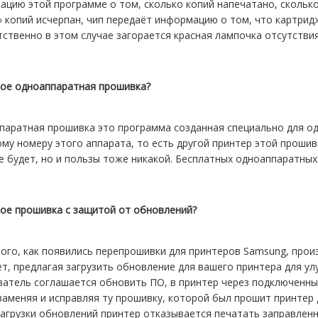
цию этой программе о том, сколько копий напечатано, сколько
 копий исчерпан, чип передаёт информацию о том, что картридж
ственно в этом случае загорается красная лампочка отсутствия
кое одноаппаратная прошивка?
аратная прошивка это программа созданная специально для од
му номеру этого аппарата, то есть другой принтер этой прошив
е будет, но и пользы тоже никакой. Бесплатных одноаппаратных
кое прошивка с защитой от обновлений?
ого, как появились перепрошивки для принтеров Samsung, прои
т, предлагая загрузить обновление для вашего принтера для улу
ватель соглашается обновить ПО, в принтер через подключенны
аменяя и исправляя ту прошивку, которой был прошит принтер 
загрузки обновлений принтер отказывается печатать заправлен