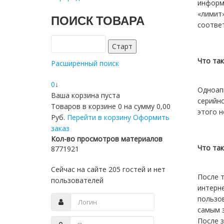
информа
«лимит»
ПОИСК ТОВАРА
соответ
Что та
Расширенный поиск
0
↓
Одноапп
Ваша корзина пуста
серийно
Товаров в корзине
0
на сумму
0,00
этого н
Руб.
Перейти в корзину
Оформить
заказ
Кол-во просмотров материалов
Что та
8771921
Сейчас на сайте 205 гостей и нет
После т
пользователей
интерне
пользо
самым з
После 