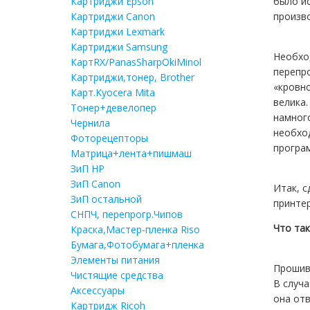
Картриджи Epson
было и
Картриджи Canon
произво
Картриджи Lexmark
Картриджи Samsung
Необхо
КартRX/PanasSharpOkiMinol
перепро
Картриджи,тонер, Brother
«кровно
Карт.Kyocera Mita
велика.
Тонер+девелопер
намного
Чернила
необход
Фоторецепторы
програ
Матрица+лента+пишмаш
ЗиП HP
ЗиП Саnon
Итак, с
ЗиП остальной
принтер
СНПЧ, перепрогр.Чипов
Что та
Краска,Мастер-пленка Riso
Бумага,Фотобумага+пленка
Элементы питания
Прошивк
Чистящие средства
В случа
Аксессуары
она отв
Картридж Ricoh