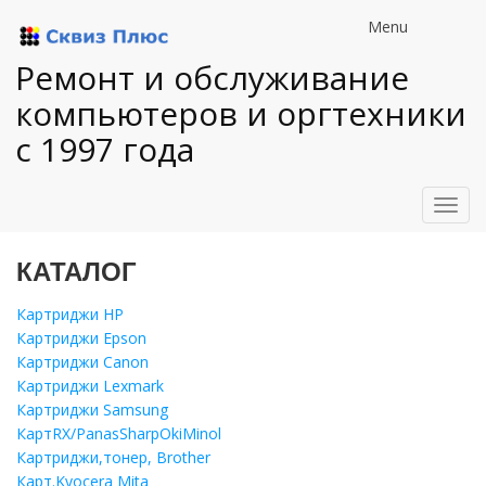
Menu
Ремонт и обслуживание
компьютеров и оргтехники
с 1997 года
Toggl
navig
КАТАЛОГ
Картриджи HP
Картриджи Epson
Картриджи Canon
Картриджи Lexmark
Картриджи Samsung
КартRX/PanasSharpOkiMinol
Картриджи,тонер, Brother
Карт.Kyocera Mita