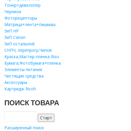
Тонер+девелопер
Чернила
Фоторецепторы
Матрица+лента+пишмаш
ЗиП HP
ЗиП Саnon
ЗиП остальной
СНПЧ, перепрогр.Чипов
Краска,Мастер-пленка Riso
Бумага,Фотобумага+пленка
Элементы питания
Чистящие средства
Аксессуары
Картридж Ricoh
ПОИСК ТОВАРА
Расширенный поиск