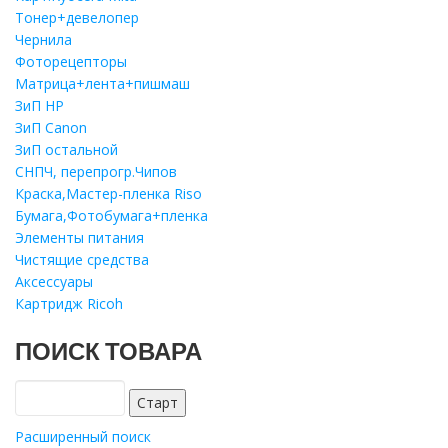
Тонер+девелопер
Чернила
Фоторецепторы
Матрица+лента+пишмаш
ЗиП HP
ЗиП Саnon
ЗиП остальной
СНПЧ, перепрогр.Чипов
Краска,Мастер-пленка Riso
Бумага,Фотобумага+пленка
Элементы питания
Чистящие средства
Аксессуары
Картридж Ricoh
ПОИСК ТОВАРА
Расширенный поиск