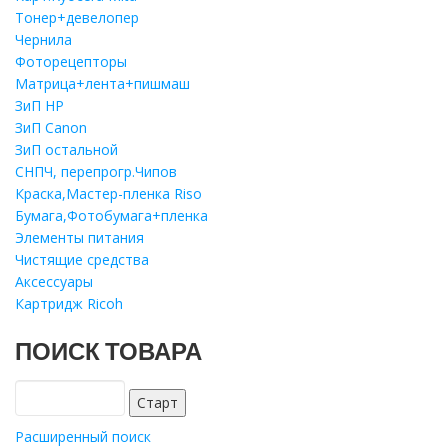
Тонер+девелопер
Чернила
Фоторецепторы
Матрица+лента+пишмаш
ЗиП HP
ЗиП Саnon
ЗиП остальной
СНПЧ, перепрогр.Чипов
Краска,Мастер-пленка Riso
Бумага,Фотобумага+пленка
Элементы питания
Чистящие средства
Аксессуары
Картридж Ricoh
ПОИСК ТОВАРА
Расширенный поиск