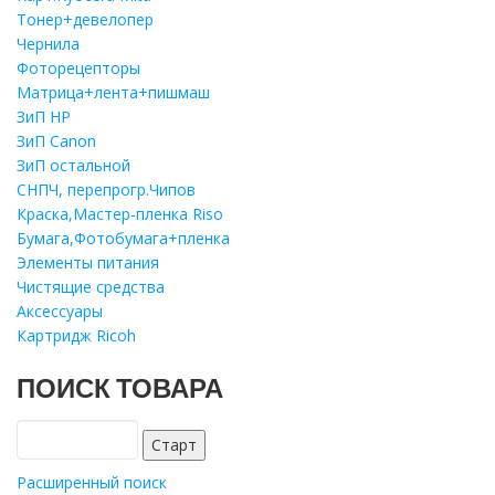
Тонер+девелопер
Чернила
Фоторецепторы
Матрица+лента+пишмаш
ЗиП HP
ЗиП Саnon
ЗиП остальной
СНПЧ, перепрогр.Чипов
Краска,Мастер-пленка Riso
Бумага,Фотобумага+пленка
Элементы питания
Чистящие средства
Аксессуары
Картридж Ricoh
ПОИСК ТОВАРА
Расширенный поиск