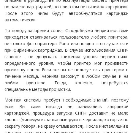
описаны в руководстве по эксплуатации Вашего принтера
по замене картриджей, но при этом не вынимая картриджи.
После этого чипы будут автообнуляться картриджи
автоматически.
По поводу засорения сопел. С подобными неприятностями
приходится сталкиваться пользователю любого принтера,
не только фотопринтера. Рано или поздно это случается и
при фирменных картриджах. В случае использования СНПЧ
главное - не допускать снижения уровня чернил ниже
определенного уровня, чтобы принтер мог произвести
прочистку сопел. Если же вы не пользуетесь принтером в
течение месяца, чернила засохнут в любом случае и на
любом принтере. Тогда, конечно, потребуются
специальные методы прочистки.
Монтаж системы требует необходимых знаний, поэтому
если Вы сами никогда не занимались заправкой
картриджей, процедура запуска СНПЧ доставит не мало
хлопот (минимум испачканные руки в чернилах, которые по
секрету говоря, не сразу отмываются). После инсталляции в
системе создается разряжение, которого достаточно,