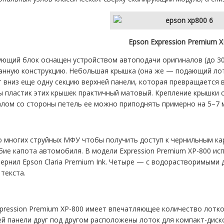
Epson Expression Premium X
ующий блок оснащен устройством автоподачи оригиналов (до 3
анную конструкцию. Небольшая крышка (она же — подающий лот
 вниз еще одну секцию верхней панели, которая превращается 
 пластик этих крышек практичный матовый. Крепление крышки с
лом со стороны петель ее можно приподнять примерно на 5–7 
о многих струйных МФУ чтобы получить доступ к чернильным к
ие капота автомобиля. В модели Expression Premium XP-800 ис
ернил Epson Claria Premium Ink. Четыре — с водорастворимыми
текста.
pression Premium XP-800 имеет впечатляющее количество лотко
й панели друг под другом расположены лоток для компакт-диск