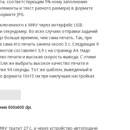
кста, соответствующим 5%-ному заполнению
элементы и текст разного размера) в формате
формате JPG.
дключенного к МФУ через интерфейс USB.
 секундомер. Во всех случаях отправки заданий
о больше времени, чем сама печать. Так, при
а сама его печать заняла около 5 с. Следующие 9
ментов составляет 3,9 с на страницу А4. Надо
тво печати и высокая скорость вывода. С этими
 Если же выбрать высокое качество печати и
уже 94 секунды. Тот же шаблон, выведенный в
ю формата 10х15 см при наилучших настройках
ии 600х600 dpi.
ФУ тратит 27 с, а через устройство автоподачи