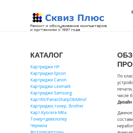
Ремонт и обслуживание компьютеров
и оргтехники с 1997 года
КАТАЛОГ
ОБЗ
ПРО
Картриджи HP
Картриджи Epson
По кла
Картриджи Canon
устройс
Картриджи Lexmark
печати,
Картриджи Samsung
числе б
КартRX/PanasSharpOkiMinol
Дизайн
Картриджи,тонер, Brother
Карт.Kyocera Mita
Данное
Тонер+девелопер
состави
Чернила
нерабо
Фоторецепторы
функцио