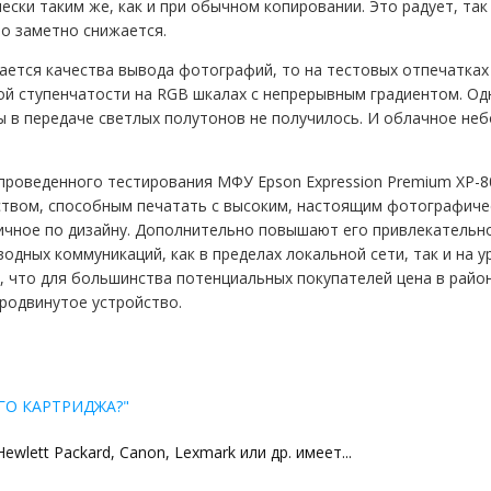
ески таким же, как и при обычном копировании. Это радует, та
о заметно снижается.
ается качества вывода фотографий, то на тестовых отпечатках
ой ступенчатости на RGB шкалах с непрерывным градиентом. Од
 в передаче светлых полутонов не получилось. И облачное небо
проведенного тестирования МФУ Epson Expression Premium XP-
ством, способным печатать с высоким, настоящим фотографиче
ичное по дизайну. Дополнительно повышают его привлекатель
одных коммуникаций, как в пределах локальной сети, так и на 
 что для большинства потенциальных покупателей цена в районе
родвинутое устройство.
ГО КАРТРИДЖА?"
lett Packard, Canon, Lexmark или др. имеет...