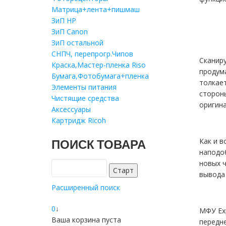
Матрица+лента+пишмаш
ЗиП HP
ЗиП Саnon
ЗиП остальной
СНПЧ, перепрогр.Чипов
Сканир
Краска,Мастер-пленка Riso
продум
Бумага,Фотобумага+пленка
толкает
Элементы питания
стороны
Чистящие средства
оригина
Аксессуары
Картридж Ricoh
Как и в
ПОИСК ТОВАРА
наподоб
новых ч
вывода 
Расширенный поиск
0
↓
МФУ Ex
Ваша корзина пуста
передне