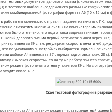
ких тестовых документов: делового письма (с количеством те
ы) и тестового шаблона (содержащего различные графические 
также комбинированной фотографии формата A6 (10 x 15 см) в 
ь работы мы оценивали, отправляя задания на печать с ПК, по
менно с нажатием кнопки «Печать» на компьютере мы включали
ютера было отмечено, что подготовка задания занимает горазд
10 копий делового письма первый отпечаток вышел через 30 с, 
принтер вывел за 39 с, т.е. регулярная скорость печати ч/б доку
, что по умолчанию в настройках выбирается нормальное качес
ками шаблон А4 вывелся за 37 с (время подготовки прим. 28 с).
алочку «Высокая скорость», то на ту же работу принтер тратит 
ртном режиме фотопечати отнял у принтера 89 с. На фотографи
а уходит около 40 с.
Скан тестовой фотографии в разрешен
рование листа А4 в цветном режиме через планшетный сканер М