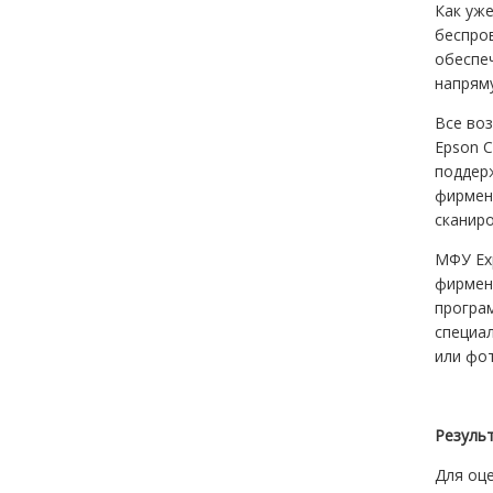
Как уже
беспро
обеспеч
напрям
Все во
Epson C
поддерж
фирменн
сканир
МФУ Exp
фирменн
програм
специа
или фот
Резуль
Для оце