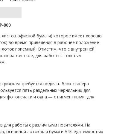
P-800
0 листов офисной бумаги) которое имеет хорошо
ок) во время приведения в рабочее положение
в лоток приемный. Отметим, что с внутренней
канера жесткое, для работы с толстым
мм.
артриджам требуется поднять блок сканера
пользуется пять раздельных чернильниц для
 для фотопечати и одна — с пигментными, для
в для работы с различными носителями. На
ов, основной лоток для бумаги А4/Legal емкостью