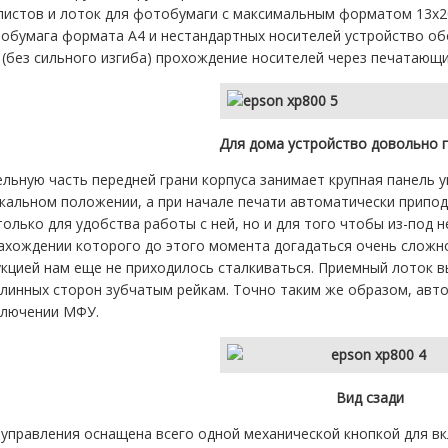
листов и лоток для фотобумаги с максимальным форматом 13х20
тобумага формата А4 и нестандартных носителей устройство о
(без сильного изгиба) прохождение носителей через печатающи
Для дома устройство довольно 
льную часть передней грани корпуса занимает крупная панель 
икальном положении, а при начале печати автоматически припо
только для удобства работы с ней, но и для того чтобы из-под 
ахождении которого до этого момента догадаться очень сложно
укцией нам еще не приходилось сталкиваться. Приемный лоток 
линных сторон зубчатым рейкам. Точно таким же образом, авто
ключении МФУ.
Вид сзади
управления оснащена всего одной механической кнопкой для вк