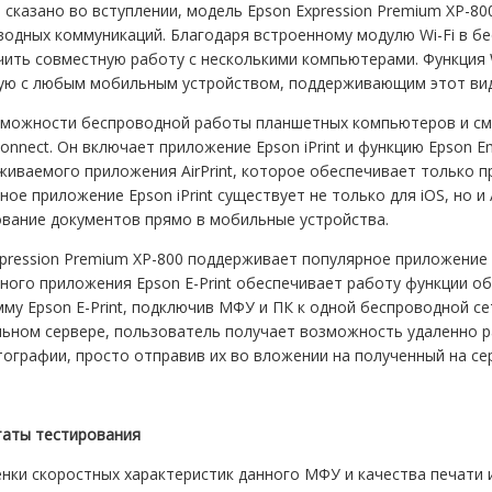
 сказано во вступлении, модель Epson Expression Premium XP-8
водных коммуникаций. Благодаря встроенному модулю Wi-Fi в б
ить совместную работу с несколькими компьютерами. Функция W
ую с любым мобильным устройством, поддерживающим этот вид
зможности беспроводной работы планшетных компьютеров и см
onnect. Он включает приложение Epson iPrint и функцию Epson Ema
иваемого приложения AirPrint, которое обеспечивает только пря
ое приложение Epson iPrint существует не только для iOS, но и
ование документов прямо в мобильные устройства.
ression Premium XP-800 поддерживает популярное приложение G
ого приложения Epson E-Print обеспечивает работу функции обл
му Epson E-Print, подключив МФУ и ПК к одной беспроводной се
льном сервере, пользователь получает возможность удаленно 
ографии, просто отправив их во вложении на полученный на се
таты тестирования
нки скоростных характеристик данного МФУ и качества печати