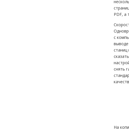
несколь
страниц
PDF, а 
Скорост
Одновре
с компь
выводе 
станиц 
сказать
настрой
снять г
станда
качеств
На копи