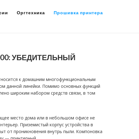
сии
Оргтехника
Прошивка принтера
800: УБЕДИТЕЛЬНЫЙ
относится к домашним многофункциональным
ном данной линейки. Помимо основных функций
лено широким набором средств связи, в том
ящее место дома или в небольшом офисе не
интерьер. Приземистый корпус устройства в
ыт от проникновения внутрь пыли. Компоновка
зу — принтерный.