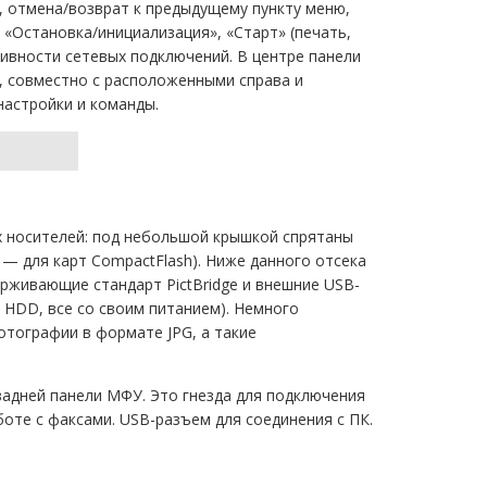
, отмена/возврат к предыдущему пункту меню,
 «Остановка/инициализация», «Старт» (печать,
тивности сетевых подключений. В центре панели
, совместно с расположенными справа и
астройки и команды.
х носителей: под небольшой крышкой спрятаны
й — для карт CompactFlash). Ниже данного отсека
рживающие стандарт PictBridge и внешние USB-
 HDD, все со своим питанием). Немного
тографии в формате JPG, а такие
адней панели МФУ. Это гнезда для подключения
боте с факсами. USB-разъем для соединения с ПК.