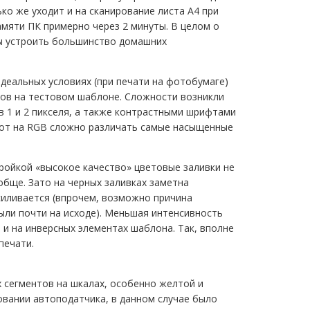
ько же уходит и на сканирование листа А4 при
памяти ПК примерно через 2 минуты. В целом о
ы устроить большинство домашних
деальных условиях (при печати на фотобумаге)
ов на тестовом шаблоне. Сложности возникли
 1 и 2 пикселя, а также контрастными шрифтами
 вот на RGB сложно различать самые насыщенные
ройкой «высокое качество» цветовые заливки не
бще. Зато на черных заливках заметна
силивается (впрочем, возможно причина
ыли почти на исходе). Меньшая интенсивность
 и на инверсных элементах шаблона. Так, вполне
печати.
 сегментов на шкалах, особенно желтой и
овании автоподатчика, в данном случае было