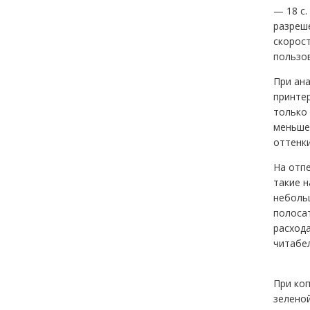
— 18 с.
разреше
скорос
пользо
При ана
принте
только 
меньше 
оттенки
На отпе
такие н
небольш
полосат
расхода
читабел
При ко
зеленой