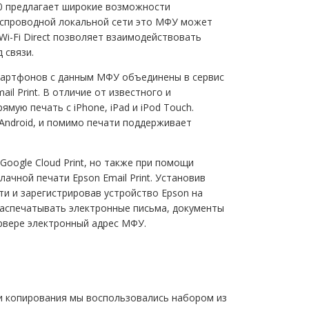
00 предлагает широкие возможности
еспроводной локальной сети это МФУ может
i-Fi Direct позволяет взаимодействовать
 связи.
артфонов с данным МФУ объединены в сервис
il Print. В отличие от известного и
мую печать с iPhone, iPad и iPod Touch.
 Android, и помимо печати поддерживает
oogle Cloud Print, но также при помощи
ачной печати Epson Email Print. Установив
ти и зарегистрировав устройство Epson на
распечатывать электронные письма, документы
рвере электронный адрес МФУ.
 и копирования мы воспользовались набором из