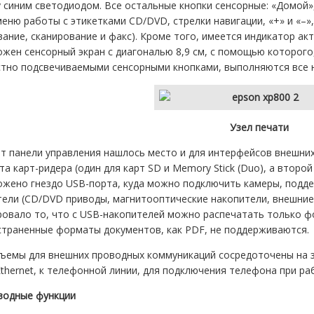
 синим светодиодом. Все остальные кнопки сенсорные: «Домой»
еню работы с этикетками CD/DVD, стрелки навигации, «+» и «–»,
ание, сканирование и факс). Кроме того, имеется индикатор ак
жен сенсорный экран с диагональю 8,9 см, с помощью которого
стно подсвечиваемыми сенсорными кнопками, выполняются все н
Узел печати
от панели управления нашлось место и для интерфейсов внешни
та карт-ридера (один для карт SD и Memory Stick (Duo), а второ
жено гнездо USB-порта, куда можно подключить камеры, подде
ели (CD/DVD приводы, магнитооптические накопители, внешние
овало то, что с USB-накопителей можно распечатать только фо
страненные форматы документов, как PDF, не поддерживаются.
зъемы для внешних проводных коммуникаций сосредоточены на з
Ethernet, к телефонной линии, для подключения телефона при ра
водные функции