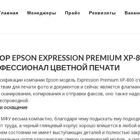
Главная
Менеджеры
Прайс
Реквизиты
Вакан
ОР EPSON EXPRESSION PREMIUM XP-
ФЕССИОНАЛ ЦВЕТНОЙ ПЕЧАТИ
ссификации компании Epson модель Expression Premium XP-800 
твам для печати фото и документов и сейчас является флагма
 сканирования, копирования и отправки факсов, оно также наде
еспроводной.
 и оснащение
 МФУ весьма компактно, благодаря чему подыскать ему подход
т труда, а черный глянцевый корпус хорошо впишется в любой 
чем состоянии не имеет выступающих деталей и полностью закр
нальных узлов классическая: сверху сканирующий модуль, а сни