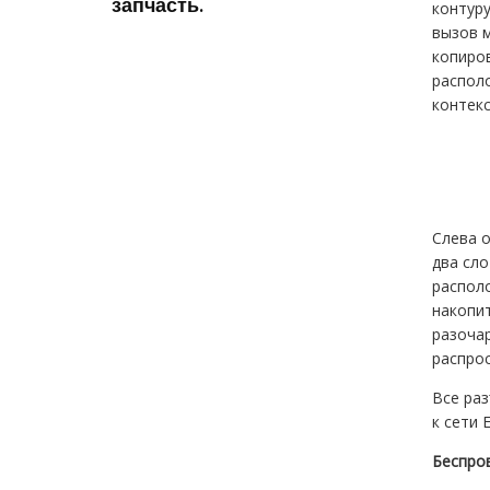
запчасть.
контуру
вызов м
копиров
располо
контек
Слева 
два сло
располо
накопит
разочар
распро
Все ра
к сети 
Беспро