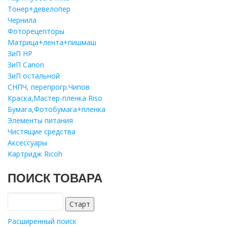
Тонер+девелопер
Чернила
Фоторецепторы
Матрица+лента+пишмаш
ЗиП HP
ЗиП Саnon
ЗиП остальной
СНПЧ, перепрогр.Чипов
Краска,Мастер-пленка Riso
Бумага,Фотобумага+пленка
Элементы питания
Чистящие средства
Аксессуары
Картридж Ricoh
ПОИСК ТОВАРА
Расширенный поиск