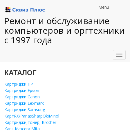
Menu
Ремонт и обслуживание
компьютеров и оргтехники
с 1997 года
Toggl
navig
КАТАЛОГ
Картриджи HP
Картриджи Epson
Картриджи Canon
Картриджи Lexmark
Картриджи Samsung
КартRX/PanasSharpOkiMinol
Картриджи,тонер, Brother
Карт.Kyocera Mita